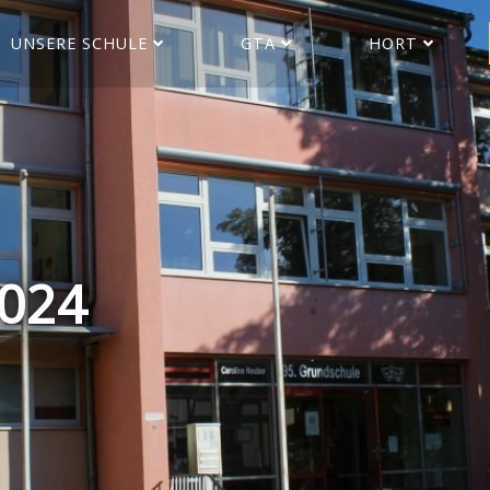
UNSERE SCHULE
GTA
HORT
024